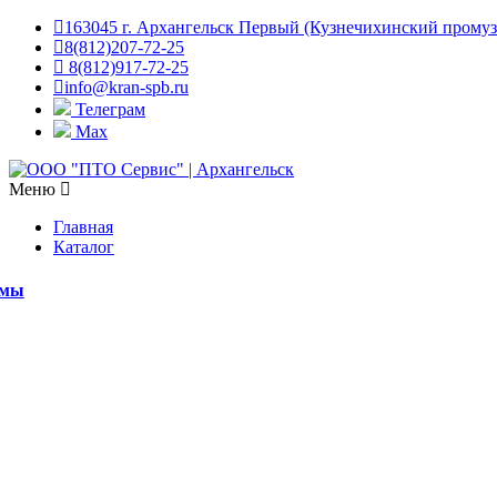
163045 г. Архангельск Первый (Кузнечихинский промузел
8(812)207-72-25
8(812)917-72-25
info@kran-spb.ru
Телеграм
Max
Меню
Главная
Каталог
емы