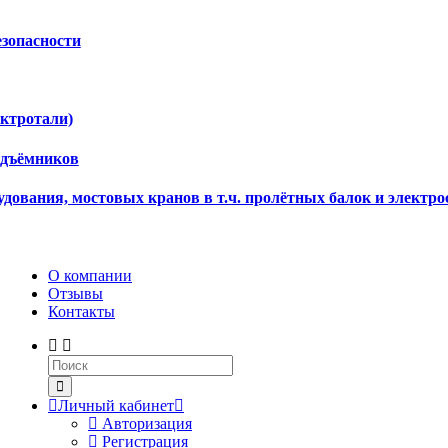
езопасности
ектротали)
одъёмников
дования, мостовых кранов в т.ч. пролётных балок и электро
О компании
Отзывы
Контакты
Личный кабинет
Авторизация
Регистрация