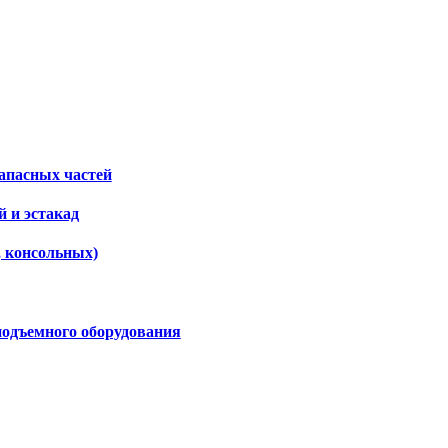
апасных частей
 и эстакад
, консольных)
подъемного оборудования