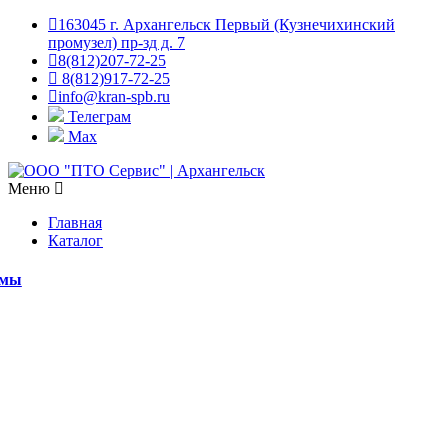
163045 г. Архангельск Первый (Кузнечихинский
промузел) пр-зд д. 7
8(812)207-72-25
8(812)917-72-25
info@kran-spb.ru
Телеграм
Max
Меню
Главная
Каталог
емы