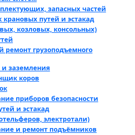
мплектующих, запасных частей
 крановых путей и эстакад
вых, козловых, консольных)
утей
й ремонт грузоподъемного
 и заземления
нщик коров
ок
ание приборов безопасности
утей и эстакад
отельферов, электротали)
ание и ремонт подъёмников