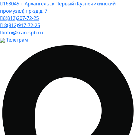
163045 г. Архангельск Первый (Кузнечихинский
промузел) пр-зд д. 7
8(812)207-72-25
8(812)917-72-25
info@kran-spb.ru
Телеграм