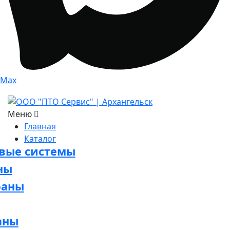
Max
Меню
Главная
Каталог
овые системы
ны
раны
аны