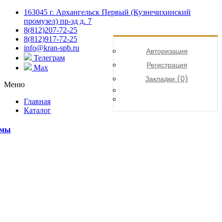
163045 г. Архангельск Первый (Кузнечихинский
промузел) пр-зд д. 7
8(812)207-72-25
8(812)917-72-25
info@kran-spb.ru
Авторизация
Телеграм
Регистрация
Max
Закладки (0)
Меню
Главная
Каталог
емы