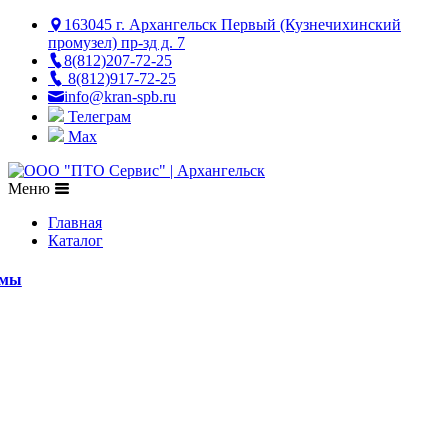
163045 г. Архангельск Первый (Кузнечихинский
промузел) пр-зд д. 7
8(812)207-72-25
8(812)917-72-25
info@kran-spb.ru
Телеграм
Max
Меню
Главная
Каталог
емы