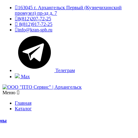
163045 г. Архангельск Первый (Кузнечихинский
промузел) пр-зд д. 7
8(812)207-72-25
8(812)917-72-25
info@kran-spb.ru
Телеграм
Max
Меню
Главная
Каталог
емы