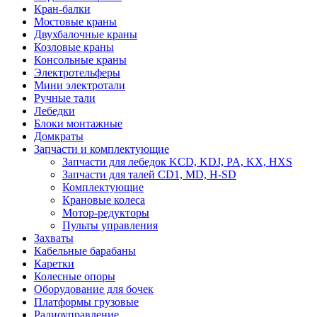
Кран-балки
Мостовые краны
Двухбалочные краны
Козловые краны
Консольные краны
Электротельферы
Мини электротали
Ручные тали
Лебедки
Блоки монтажные
Домкраты
Запчасти и комплектующие
Запчасти для лебедок KCD, KDJ, PA, KX, HXS
Запчасти для талей CD1, MD, H-SD
Комплектующие
Крановые колеса
Мотор-редукторы
Пульты управления
Захваты
Кабельные барабаны
Каретки
Колесные опоры
Оборудование для бочек
Платформы грузовые
Радиоуправление