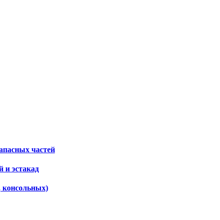
апасных частей
 и эстакад
, консольных)