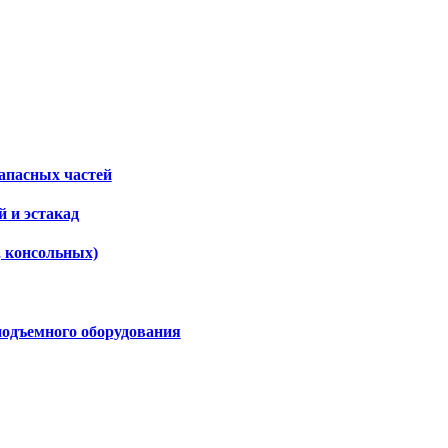
апасных частей
 и эстакад
, консольных)
подъемного оборудования