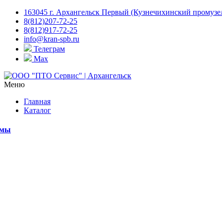
163045 г. Архангельск Первый (Кузнечихинский промузел)
8(812)207-72-25
8(812)917-72-25
info@kran-spb.ru
Телеграм
Max
Меню
Главная
Каталог
емы