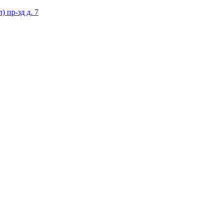
 пр-зд д. 7