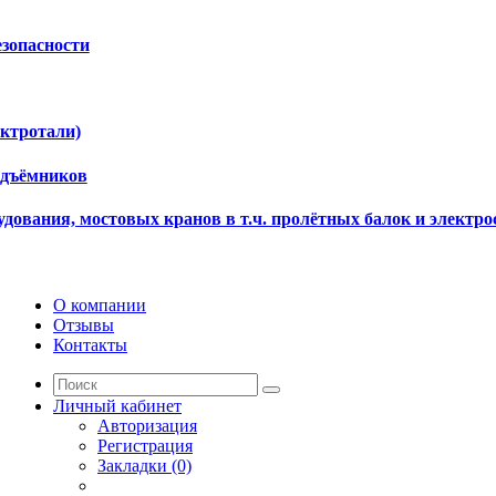
езопасности
ектротали)
одъёмников
дования, мостовых кранов в т.ч. пролётных балок и электро
О компании
Отзывы
Контакты
Личный кабинет
Авторизация
Регистрация
Закладки (0)