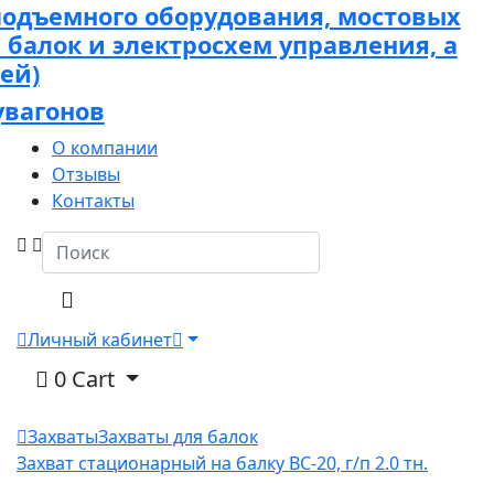
подъемного оборудования, мостовых
х балок и электросхем управления, а
ей)
увагонов
О компании
Отзывы
Контакты
Личный кабинет
0
Cart
Захваты
Захваты для балок
Захват стационарный на балку ВС-20, г/п 2.0 тн.