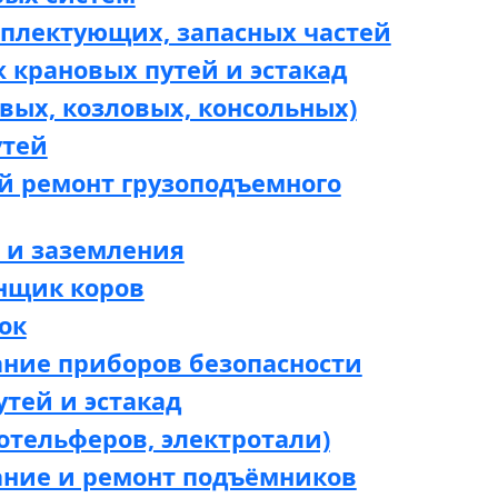
мплектующих, запасных частей
 крановых путей и эстакад
вых, козловых, консольных)
утей
й ремонт грузоподъемного
 и заземления
нщик коров
ок
ание приборов безопасности
утей и эстакад
отельферов, электротали)
ание и ремонт подъёмников