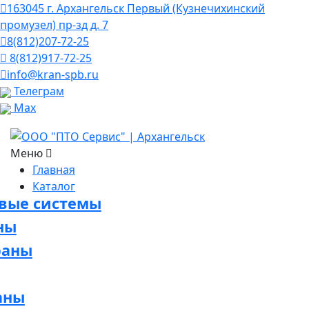
163045 г. Архангельск Первый (Кузнечихинский
промузел) пр-зд д. 7
8(812)207-72-25
8(812)917-72-25
info@kran-spb.ru
Телеграм
Max
Меню
Главная
Каталог
овые системы
ны
раны
аны