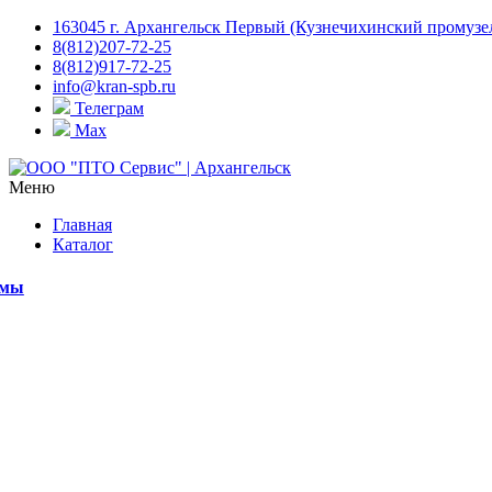
163045 г. Архангельск Первый (Кузнечихинский промузел)
8(812)207-72-25
8(812)917-72-25
info@kran-spb.ru
Телеграм
Max
Меню
Главная
Каталог
емы