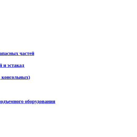
апасных частей
 и эстакад
, консольных)
подъемного оборудования