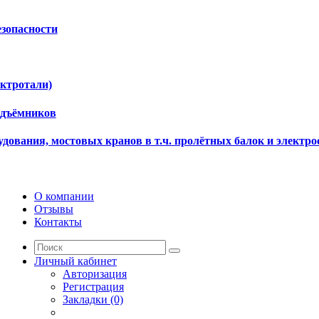
езопасности
ектротали)
одъёмников
дования, мостовых кранов в т.ч. пролётных балок и электро
О компании
Отзывы
Контакты
Личный кабинет
Авторизация
Регистрация
Закладки (0)