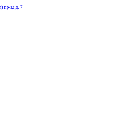
 пр-зд д. 7