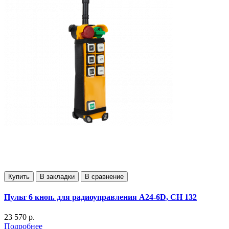
Купить
В закладки
В сравнение
Пульт 6 кноп. для радиоуправления А24-6D, СН 132
23 570 р.
Подробнее