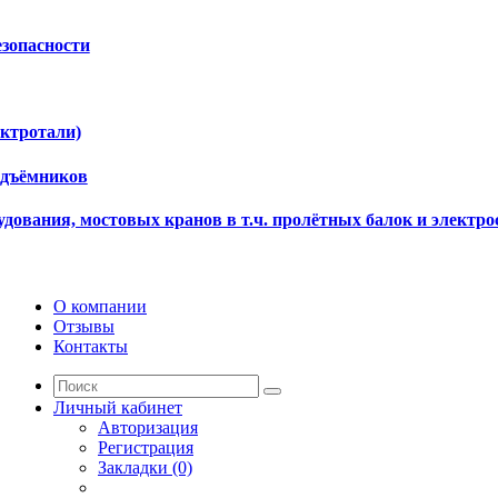
езопасности
ектротали)
одъёмников
дования, мостовых кранов в т.ч. пролётных балок и электро
О компании
Отзывы
Контакты
Личный кабинет
Авторизация
Регистрация
Закладки (0)