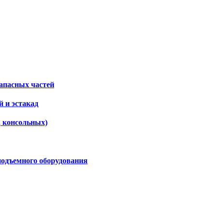
апасных частей
 и эстакад
, консольных)
подъемного оборудования