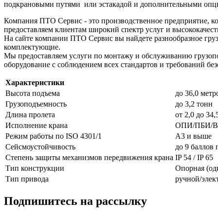
подкрановыми путями или эстакадой и дополнительными опци
Компания ПТО Сервис - это производственное предприятие, ко
предоставляем клиентам широкий спектр услуг и высококачест
На сайте компании ПТО Сервис вы найдете разнообразное груз
комплектующие.
Мы предоставляем услуги по монтажу и обслуживанию грузопо
оборудование с соблюдением всех стандартов и требований без
Характеристики
Высота подъема
до 36,0 метр
Грузоподъемность
до 3,2 тонн
Длина пролета
от 2,0 до 34
Исполнение крана
ОПИ/ПБИ/
Режим работы по ISO 4301/1
А3 и выше
Сейсмоустойчивость
до 9 баллов
Степень защиты механизмов передвижения крана
IP 54 / IP 65
Тип конструкции
Опорная (од
Тип привода
ручной/элек
Подпишитесь на рассылку