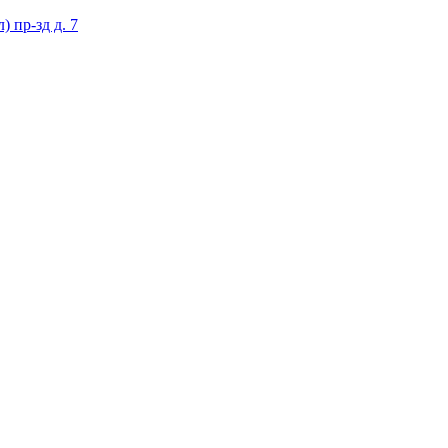
 пр-зд д. 7