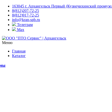
163045 г. Архангельск Первый (Кузнечихинский промузел)
8(812)207-72-25
8(812)917-72-25
info@kran-spb.ru
Телеграм
Max
Меню
Главная
Каталог
емы