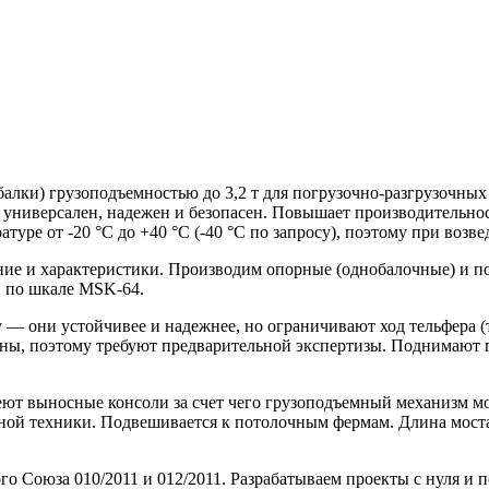
-балки) грузоподъемностью до 3,2 т для погрузочно-разгрузочны
ниверсален, надежен и безопасен. Повышает производительность
туре от -20 °С до +40 °С (-40 °С по запросу), поэтому при воз
ение и характеристики. Производим опорные (однобалочные) и 
в по шкале MSK-64.
— они устойчивее и надежнее, но ограничивают ход тельфера (т
нны, поэтому требуют предварительной экспертизы. Поднимают 
ют выносные консоли за счет чего грузоподъемный механизм мо
рной техники. Подвешивается к потолочным фермам. Длина моста
о Союза 010/2011 и 012/2011. Разрабатываем проекты с нуля и п