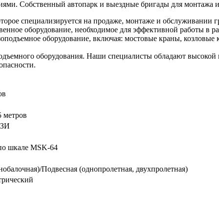
ями. Собственный автопарк и выездные бригады для монтажа и
торое специализируется на продаже, монтаже и обслуживании г
венное оборудование, необходимое для эффективной работы в ра
оподъемное оборудование, включая: мостовые краны, козловые к
дъемного оборудования. Наши специалисты обладают высокой к
опасности.
ов
,5 метров
ВЗИ
 по шкале MSK-64
нобалочная)/Подвесная (однопролетная, двухпролетная)
трический