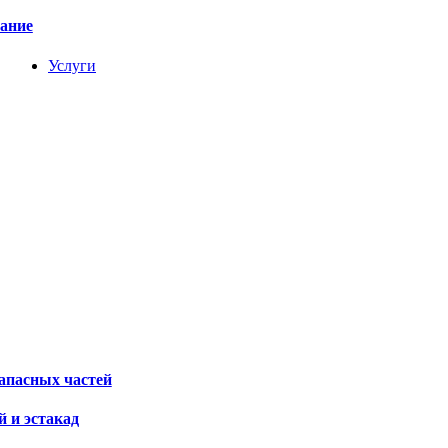
вание
Услуги
апасных частей
 и эстакад