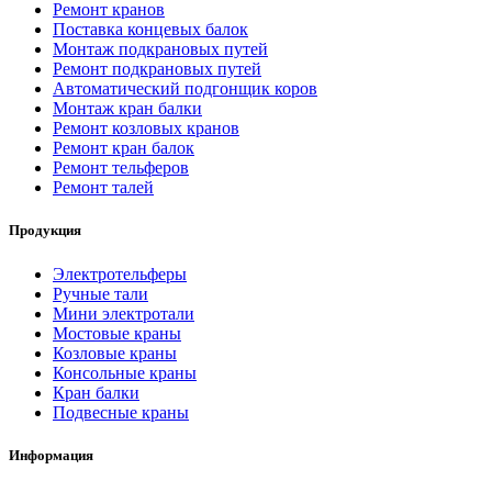
Ремонт кранов
Поставка концевых балок
Монтаж подкрановых путей
Ремонт подкрановых путей
Автоматический подгонщик коров
Монтаж кран балки
Ремонт козловых кранов
Ремонт кран балок
Ремонт тельферов
Ремонт талей
Продукция
Электротельферы
Ручные тали
Мини электротали
Мостовые краны
Козловые краны
Консольные краны
Кран балки
Подвесные краны
Информация