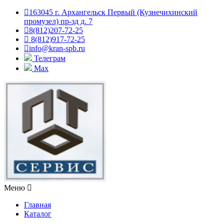
163045 г. Архангельск Первый (Кузнечихинский
промузел) пр-зд д. 7
8(812)207-72-25
8(812)917-72-25
info@kran-spb.ru
Телеграм
Max
Меню
Главная
Каталог