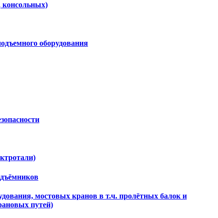
, консольных)
подъемного оборудования
езопасности
ектротали)
одъёмников
дования, мостовых кранов в т.ч. пролётных балок и
рановых путей)