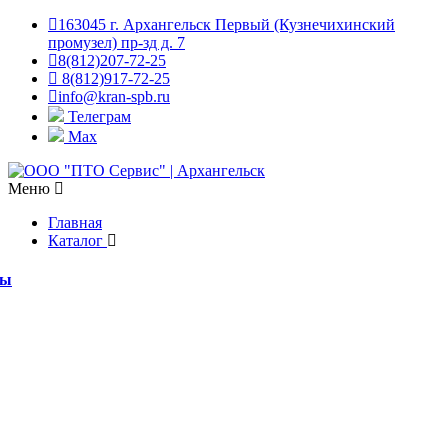
163045 г. Архангельск Первый (Кузнечихинский
промузел) пр-зд д. 7
8(812)207-72-25
8(812)917-72-25
info@kran-spb.ru
Телеграм
Max
Меню
Главная
Каталог
мы