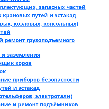
мплектующих, запасных частей
 крановых путей и эстакад
вых, козловых, консольных)
утей
й ремонт грузоподъемного
 и заземления
нщик коров
ок
ание приборов безопасности
утей и эстакад
отельферов, электротали)
ание и ремонт подъёмников