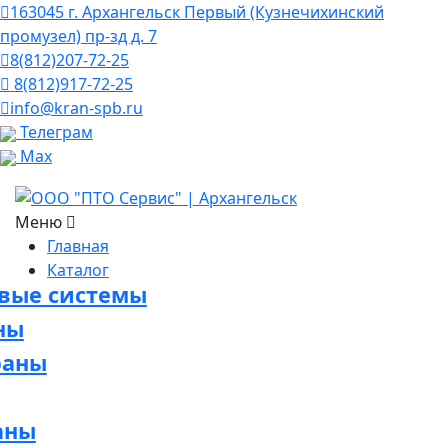
163045 г. Архангельск Первый (Кузнечихинский
промузел) пр-зд д. 7
8(812)207-72-25
8(812)917-72-25
info@kran-spb.ru
Телеграм
Max
Меню
Главная
Каталог
овые системы
ны
раны
аны