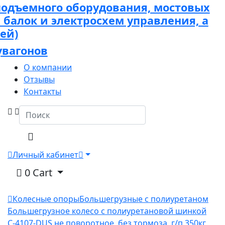
подъемного оборудования, мостовых
х балок и электросхем управления, а
ей)
увагонов
О компании
Отзывы
Контакты
Личный кабинет
0
Cart
Колесные опоры
Большегрузные с полиуретаном
Большегрузное колесо с полиуретановой шинкой
С-4107-DUS не поворотное, без тормоза, г/п 350кг