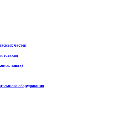
пасных частей
и эстакад
консольных)
дъемного оборудования