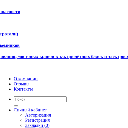
опасности
ктротали)
дъёмников
ования, мостовых кранов в т.ч. пролётных балок и электрос
О компании
Отзывы
Контакты
Личный кабинет
Авторизация
Регистрация
Закладки (0)