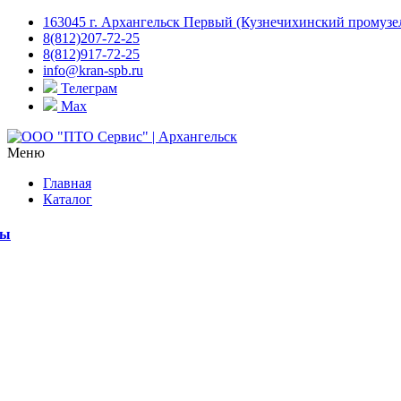
163045 г. Архангельск Первый (Кузнечихинский промузел)
8(812)207-72-25
8(812)917-72-25
info@kran-spb.ru
Телеграм
Max
Меню
Главная
Каталог
мы