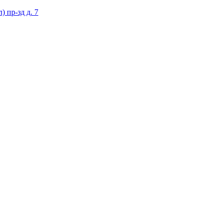
 пр-зд д. 7