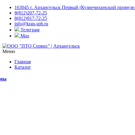
163045 г. Архангельск Первый (Кузнечихинский промузел)
8(812)207-72-25
8(812)917-72-25
info@kran-spb.ru
Телеграм
Max
Меню
Главная
Каталог
емы