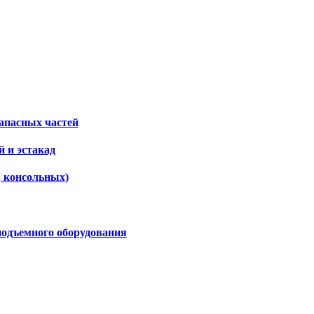
апасных частей
 и эстакад
, консольных)
подъемного оборудования