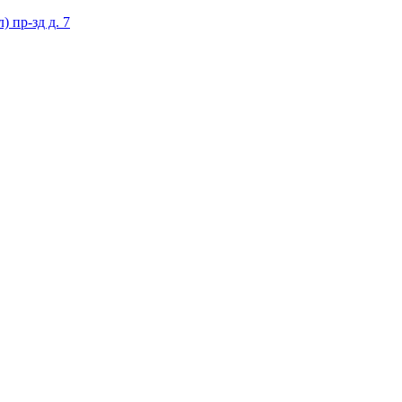
 пр-зд д. 7