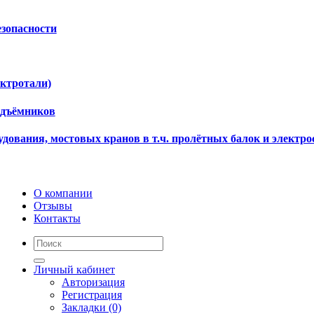
езопасности
ектротали)
одъёмников
дования, мостовых кранов в т.ч. пролётных балок и электро
О компании
Отзывы
Контакты
Личный кабинет
Авторизация
Регистрация
Закладки (0)