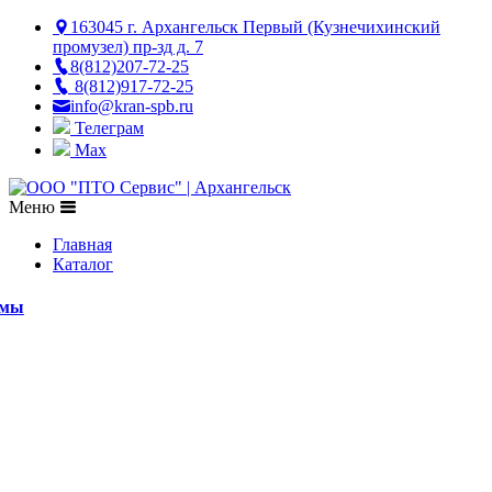
163045 г. Архангельск Первый (Кузнечихинский
промузел) пр-зд д. 7
8(812)207-72-25
8(812)917-72-25
info@kran-spb.ru
Телеграм
Max
Меню
Главная
Каталог
емы