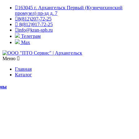
163045 г. Архангельск Первый (Кузнечихинский
промузел) пр-зд д. 7
8(812)207-72-25
8(812)917-72-25
info@kran-spb.ru
Телеграм
Max
Меню
Главная
Каталог
емы