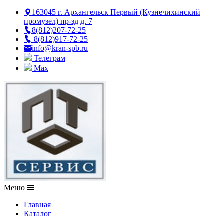
163045 г. Архангельск Первый (Кузнечихинский
промузел) пр-зд д. 7
8(812)207-72-25
8(812)917-72-25
info@kran-spb.ru
Телеграм
Max
Меню
Главная
Каталог