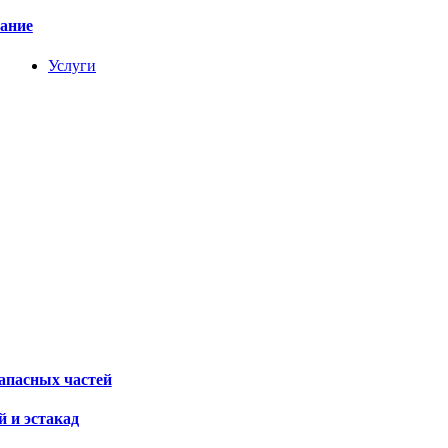
вание
Услуги
апасных частей
 и эстакад