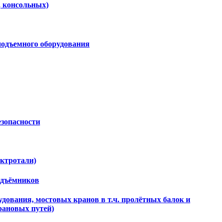
, консольных)
подъемного оборудования
езопасности
ектротали)
одъёмников
дования, мостовых кранов в т.ч. пролётных балок и
рановых путей)