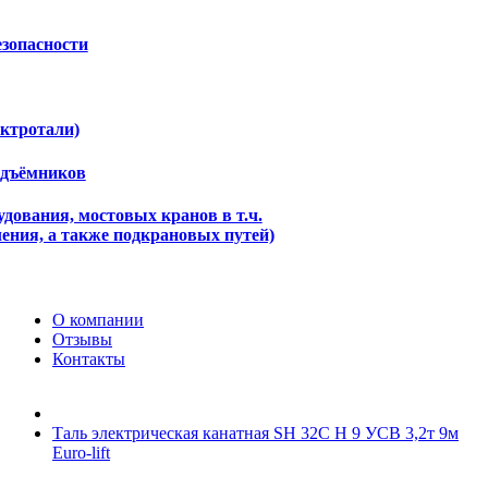
езопасности
ектротали)
одъёмников
дования, мостовых кранов в т.ч.
ения, а также подкрановых путей)
О компании
Отзывы
Контакты
Таль электрическая канатная SH 32С H 9 УСВ 3,2т 9м
Euro-lift