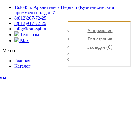
163045 г. Архангельск Первый (Кузнечихинский
промузел) пр-зд д. 7
8(812)207-72-25
8(812)917-72-25
info@kran-spb.ru
Авторизация
Телеграм
Регистрация
Max
Закладки (0)
Меню
Главная
Каталог
емы