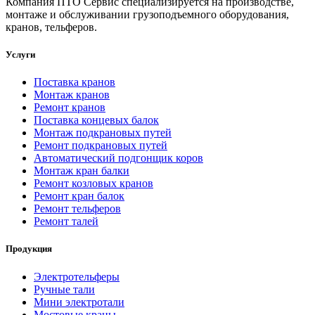
Компания ПТО Сервис специализируется на производстве,
монтаже и обслуживании грузоподъемного оборудования,
кранов, тельферов.
Услуги
Поставка кранов
Монтаж кранов
Ремонт кранов
Поставка концевых балок
Монтаж подкрановых путей
Ремонт подкрановых путей
Автоматический подгонщик коров
Монтаж кран балки
Ремонт козловых кранов
Ремонт кран балок
Ремонт тельферов
Ремонт талей
Продукция
Электротельферы
Ручные тали
Мини электротали
Мостовые краны