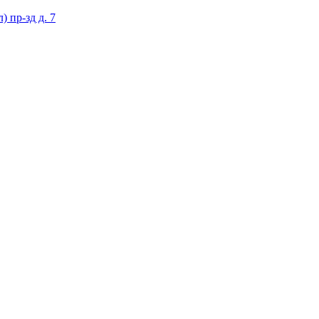
 пр-зд д. 7