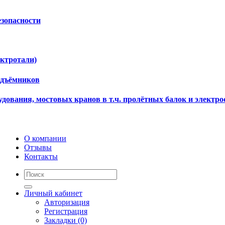
езопасности
ектротали)
одъёмников
дования, мостовых кранов в т.ч. пролётных балок и электро
О компании
Отзывы
Контакты
Личный кабинет
Авторизация
Регистрация
Закладки (0)