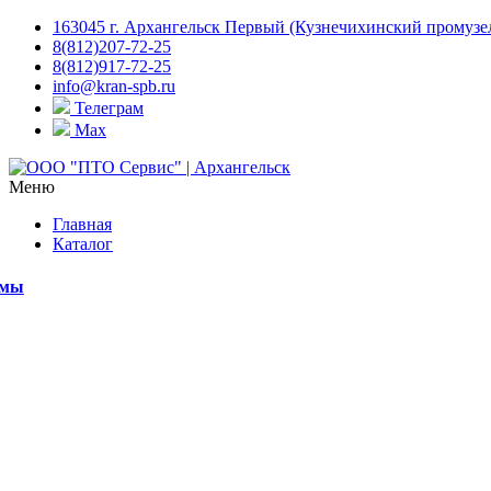
163045 г. Архангельск Первый (Кузнечихинский промузел)
8(812)207-72-25
8(812)917-72-25
info@kran-spb.ru
Телеграм
Max
Меню
Главная
Каталог
емы