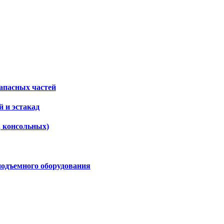
апасных частей
 и эстакад
, консольных)
подъемного оборудования