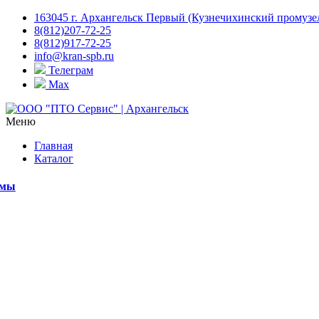
163045 г. Архангельск Первый (Кузнечихинский промузел)
8(812)207-72-25
8(812)917-72-25
info@kran-spb.ru
Телеграм
Max
Меню
Главная
Каталог
емы