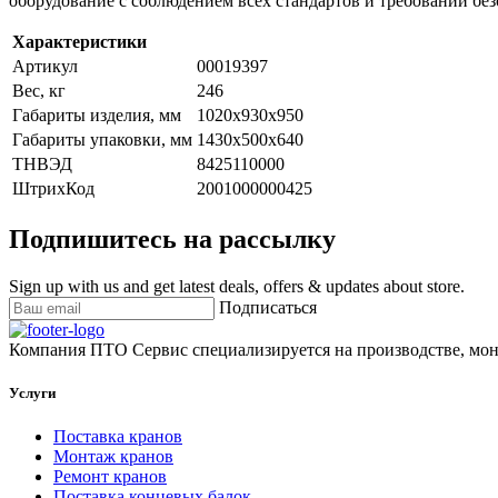
оборудование с соблюдением всех стандартов и требований без
Характеристики
Артикул
00019397
Вес, кг
246
Габариты изделия, мм
1020х930х950
Габариты упаковки, мм
1430х500х640
ТНВЭД
8425110000
ШтрихКод
2001000000425
Подпишитесь на рассылку
Sign up with us and get latest deals, offers & updates about store.
Подписаться
Компания ПТО Сервис специализируется на производстве, мон
Услуги
Поставка кранов
Монтаж кранов
Ремонт кранов
Поставка концевых балок