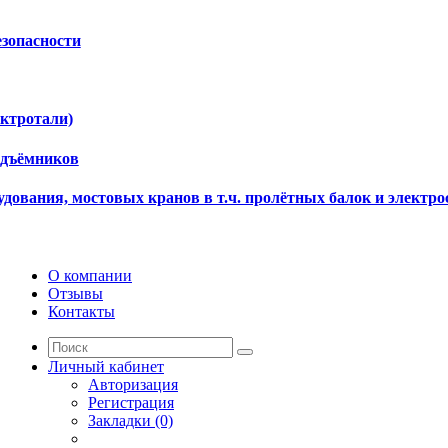
езопасности
ектротали)
одъёмников
дования, мостовых кранов в т.ч. пролётных балок и электро
О компании
Отзывы
Контакты
Личный кабинет
Авторизация
Регистрация
Закладки (0)