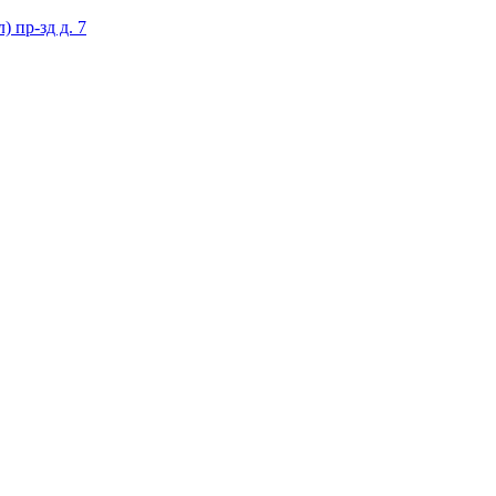
 пр-зд д. 7