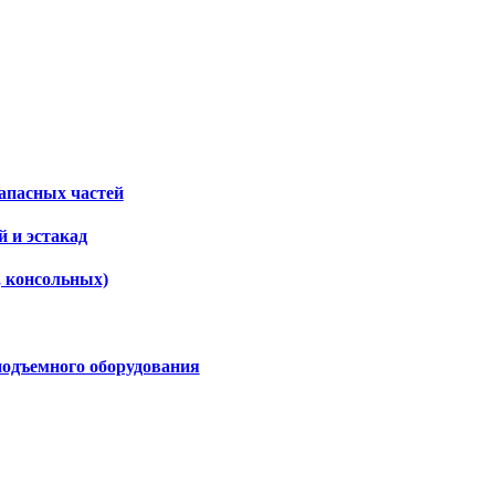
апасных частей
 и эстакад
, консольных)
подъемного оборудования