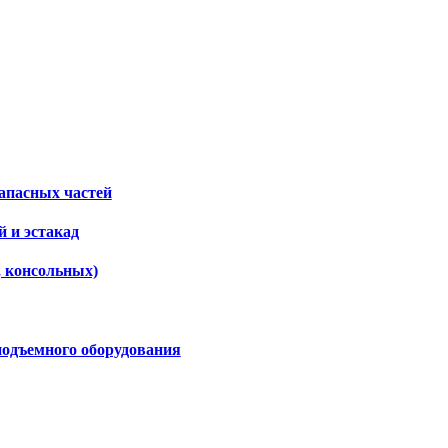
апасных частей
 и эстакад
, консольных)
подъемного оборудования