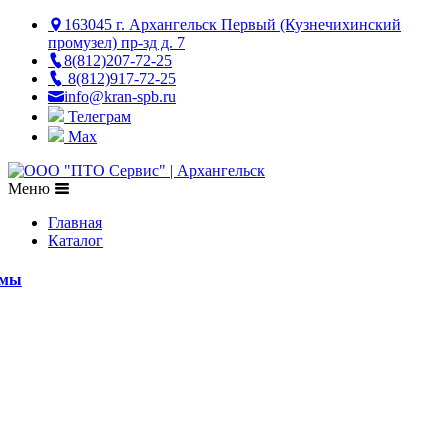
163045 г. Архангельск Первый (Кузнечихинский
промузел) пр-зд д. 7
8(812)207-72-25
8(812)917-72-25
info@kran-spb.ru
Телеграм
Max
Меню
Главная
Каталог
емы